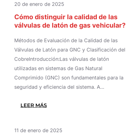
20 de enero de 2025
USAR
Cómo distinguir la calidad de las
UN
válvulas de latón de gas vehicular?
ESPECTRÓMETRO
PARA
Métodos de Evaluación de la Calidad de las
PROBAR
Válvulas de Latón para GNC y Clasificación del
EL
CobreIntroducción:Las válvulas de latón
CONTENIDO
utilizadas en sistemas de Gas Natural
DE
Comprimido (GNC) son fundamentales para la
COBRE
seguridad y eficiencia del sistema. A…
DE
LAS
:
LEER MÁS
PIEZAS
CÓMO
DE
DISTINGUIR
LATÓN?
11 de enero de 2025
LA