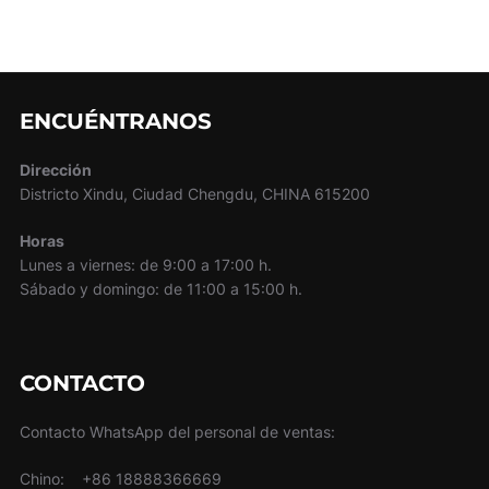
DIRECTA
A
GAS
ENCUÉNTRANOS
Dirección
Districto Xindu, Ciudad Chengdu, CHINA 615200
Horas
Lunes a viernes: de 9:00 a 17:00 h.
Sábado y domingo: de 11:00 a 15:00 h.
CONTACTO
Contacto WhatsApp del personal de ventas:
Chino: +86 18888366669