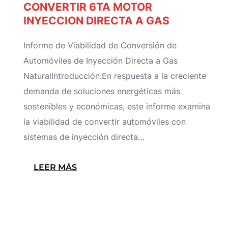
CONVERTIR 6TA MOTOR
CALIDAD
INYECCION DIRECTA A GAS
DE
LAS
Informe de Viabilidad de Conversión de
VÁLVULAS
Automóviles de Inyección Directa a Gas
DE
NaturalIntroducción:En respuesta a la creciente
LATÓN
demanda de soluciones energéticas más
DE
sostenibles y económicas, este informe examina
GAS
la viabilidad de convertir automóviles con
VEHICULAR?
sistemas de inyección directa…
:
LEER MÁS
CONVERTIR
6TA
MOTOR
INYECCION