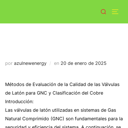
Saltar
Buscar:
DELAFE GAS
al
ALTE
contenido
Cómo distinguir la calidad de las
válvulas de latón de gas vehicular?
Publicado
por
azulnewenergy
en
20 de enero de 2025
el
Métodos de Evaluación de la Calidad de las Válvulas
de Latón para GNC y Clasificación del Cobre
Introducción:
Las válvulas de latón utilizadas en sistemas de Gas
Natural Comprimido (GNC) son fundamentales para la
seguridad y eficiencia del sistema. A continuación, se