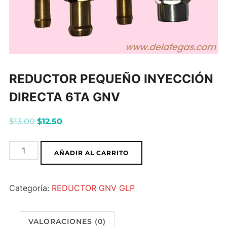
REDUCTOR PEQUEÑO INYECCIÓN
DIRECTA 6TA GNV
El
El
$
13.00
$
12.50
precio
precio
REDUCTOR
original
actual
AÑADIR AL CARRITO
PEQUEÑO
era:
es:
INYECCIÓN
$13.00.
$12.50.
Categoría:
REDUCTOR GNV GLP
DIRECTA
6TA
GNV
VALORACIONES (0)