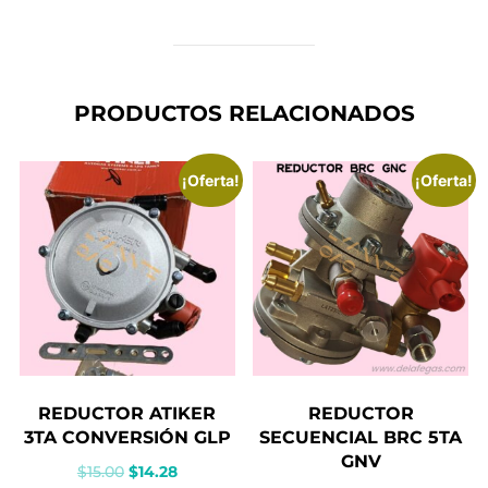
PRODUCTOS RELACIONADOS
¡Oferta!
¡Oferta!
REDUCTOR ATIKER
REDUCTOR
3TA CONVERSIÓN GLP
SECUENCIAL BRC 5TA
GNV
El
El
$
15.00
$
14.28