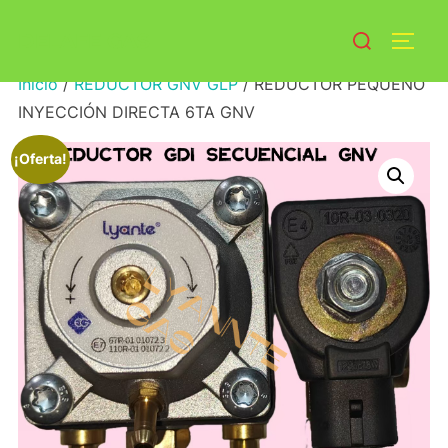
Saltar
Buscar:
DELAFE GAS
al
ALTE
contenido
Inicio
/
REDUCTOR GNV GLP
/ REDUCTOR PEQUEÑO
INYECCIÓN DIRECTA 6TA GNV
¡Oferta!