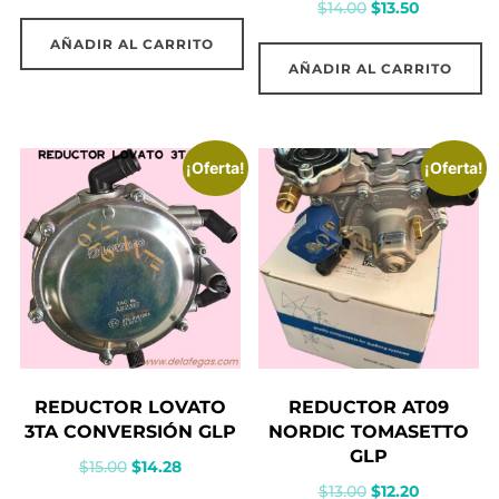
El
El
$
14.00
$
13.50
precio
precio
precio
precio
original
actual
AÑADIR AL CARRITO
original
actual
era:
es:
AÑADIR AL CARRITO
era:
es:
$15.00.
$14.28.
$14.00.
$13.50.
¡Oferta!
¡Oferta!
REDUCTOR LOVATO
REDUCTOR AT09
3TA CONVERSIÓN GLP
NORDIC TOMASETTO
GLP
El
El
$
15.00
$
14.28
El
El
$
13.00
$
12.20
precio
precio