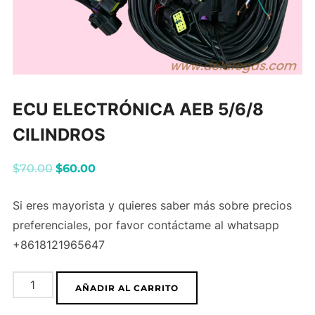
ECU ELECTRÓNICA AEB 5/6/8
CILINDROS
El
El
$
70.00
$
60.00
precio
precio
Si eres mayorista y quieres saber más sobre precios
original
actual
preferenciales, por favor contáctame al whatsapp
era:
es:
+8618121965647
$70.00.
$60.00.
ECU
AÑADIR AL CARRITO
ELECTRÓNICA