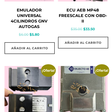
EMULADOR
ECU AEB MP48
UNIVERSAL
FREESCALE CON OBD-
4CILINDROS GNV
II
AUTOGAS
El
El
$
35.00
$
33.50
El
El
$
6.00
$
5.80
precio
precio
precio
precio
original
actual
AÑADIR AL CARRITO
original
actual
era:
es:
AÑADIR AL CARRITO
era:
es:
$35.00.
$33.50.
$6.00.
$5.80.
¡Oferta!
¡Oferta!