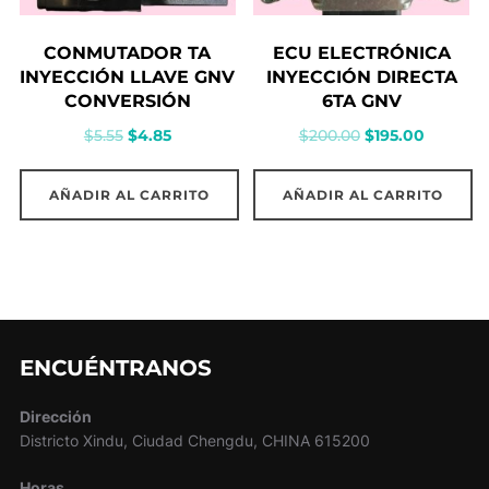
CONMUTADOR TA
ECU ELECTRÓNICA
INYECCIÓN LLAVE GNV
INYECCIÓN DIRECTA
CONVERSIÓN
6TA GNV
El
El
El
El
$
5.55
$
4.85
$
200.00
$
195.00
precio
precio
precio
precio
original
actual
original
actual
AÑADIR AL CARRITO
AÑADIR AL CARRITO
era:
es:
era:
es:
$5.55.
$4.85.
$200.00.
$195.00.
ENCUÉNTRANOS
Dirección
Districto Xindu, Ciudad Chengdu, CHINA 615200
Horas