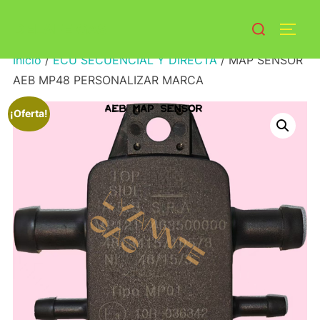
Saltar
Buscar:
DELAFE GAS
al
ALTE
contenido
Inicio
/
ECU SECUENCIAL Y DIRECTA
/ MAP SENSOR
AEB MP48 PERSONALIZAR MARCA
¡Oferta!