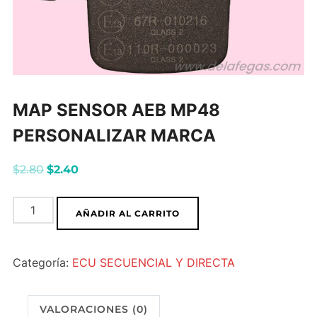
MAP SENSOR AEB MP48
PERSONALIZAR MARCA
El
El
$
2.80
$
2.40
precio
precio
MAP
original
actual
AÑADIR AL CARRITO
SENSOR
era:
es:
AEB
$2.80.
$2.40.
Categoría:
ECU SECUENCIAL Y DIRECTA
MP48
PERSONALIZAR
MARCA
VALORACIONES (0)